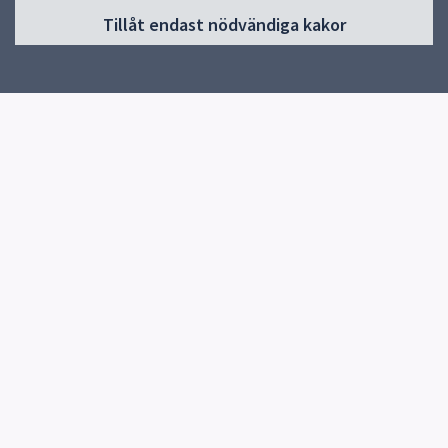
Tillåt endast nödvändiga kakor
Start
Om skolan
Verksamheter
Kontakt
Centrala elevhälsan
Snabblänkar
Uppsala kommun
Skolverket
Kontakt
Länna skola
0174-27 00 50
Fler kontaktvägar