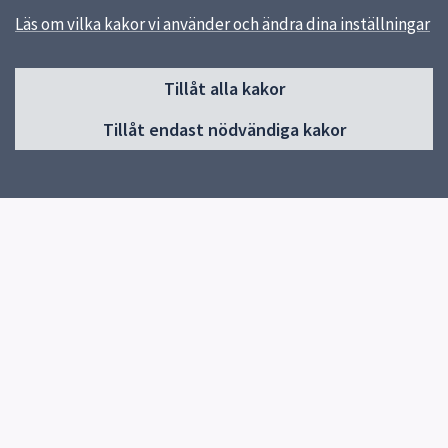
Läs om vilka kakor vi använder och ändra dina inställningar
Sidfot
Tillåt alla kakor
Huvudmeny
Tillåt endast nödvändiga kakor
Start
Om skolan
Verksamheter
Kontakt
Centrala elevhälsan
Snabblänkar
Uppsala kommun
Skolverket
Kontakt