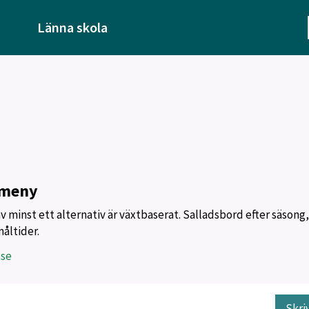
Länna skola
 meny
av minst ett alternativ är växtbaserat. Salladsbord efter säsong,
måltider.
.se
Skri