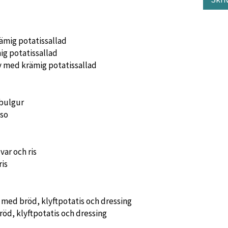
mig potatissallad
g potatissallad
 med krämig potatissallad
bulgur
eso
ar och ris
ris
med bröd, klyftpotatis och dressing
öd, klyftpotatis och dressing