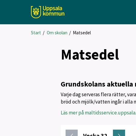
Start
/
Om skolan
/
Matsedel
Matsedel
Grundskolans aktuella
Varje dag serveras flera rätter, var
bröd och mjölk/vatten ingår i alla 
Läs mer på maltidsservice.uppsala
Vecka 32