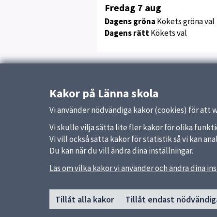
Fredag 7 aug
Dagens gröna
Kökets gröna val
Dagens rätt
Kökets val
Uppdaterad:
8 september 2023
Kakor på Länna skola
Vi använder nödvändiga kakor (cookies) för att 
Vi skulle vilja sätta lite fler kakor för olika fu
Vi vill också sätta kakor för statistik så vi kan 
Du kan när du vill ändra dina inställningar.
Läs om vilka kakor vi använder och ändra dina ins
Sidfot
Huvudmeny
Snabb
Tillåt alla kakor
Tillåt endast nödvändig
Start
Uppsal
Om skolan
Skolver