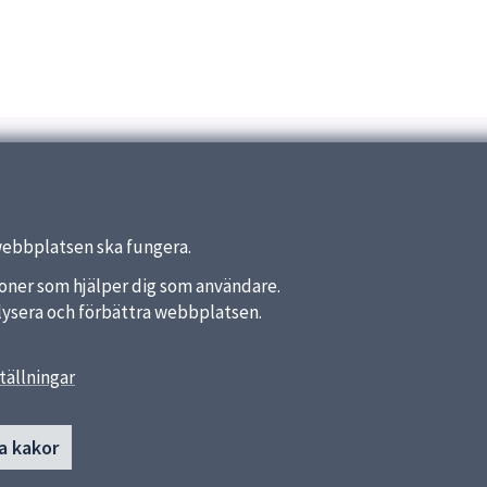
webbplatsen ska fungera.
nktioner som hjälper dig som användare.
analysera och förbättra webbplatsen.
tällningar
länkar
Kontakt
a kakor
Länna skola
a kommun
0174-27 00 50
ket