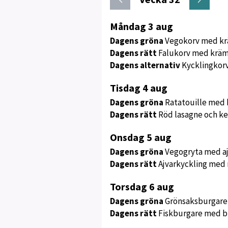
Meny
Måndag 3 aug
för
Dagens gröna
Vegokorv med krä
vecka
Dagens rätt
Falukorv med krämi
32
Dagens alternativ
Kycklingkorv
Tisdag 4 aug
Dagens gröna
Ratatouille med 
Dagens rätt
Röd lasagne och k
Onsdag 5 aug
Dagens gröna
Vegogryta med ajv
Dagens rätt
Ajvarkyckling med 
Torsdag 6 aug
Dagens gröna
Grönsaksburgare 
Dagens rätt
Fiskburgare med br