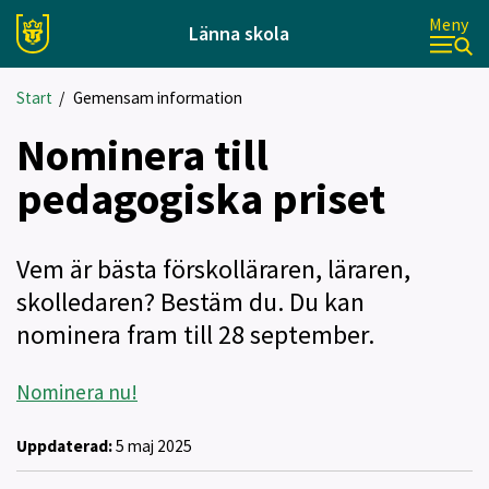
Meny
Länna skola
Start
/
Gemensam information
Nominera till
pedagogiska priset
Vem är bästa förskolläraren, läraren,
skolledaren? Bestäm du. Du kan
nominera fram till 28 september.
Nomi
nera nu!
Uppdaterad:
5 maj 2025