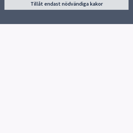
Tillåt endast nödvändiga kakor
Start
Om skolan
Verksamheter
Kontakt
Centrala elevhälsan
Snabblänkar
Uppsala kommun
Skolverket
Kontakt
Länna skola
0174-27 00 50
Fler kontaktvägar